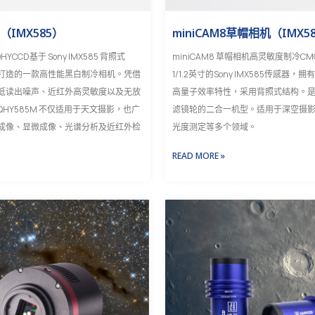
M（IMX585）
miniCAM8草帽相机（IMX5
HYCCD基于 Sony IMX585 背照式
miniCAM8 草帽相机高灵敏度制冷C
感器打造的一款高性能黑白制冷相机。凭借
1/1.2英寸的Sony IMX585传感器
低读出噪声、近红外高灵敏度以及无放
高量子效率特性，采用背照式结构。
HY585M 不仅适用于天文摄影，也广
滤镜轮的二合一机型。适用于深空摄
成像、显微成像、光谱分析及近红外检
光度测定等多个领域。
READ MORE »