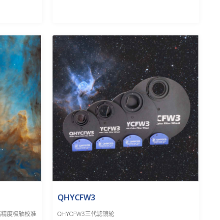
QHYCFW3
，高精度极轴校准
QHYCFW3三代滤镜轮