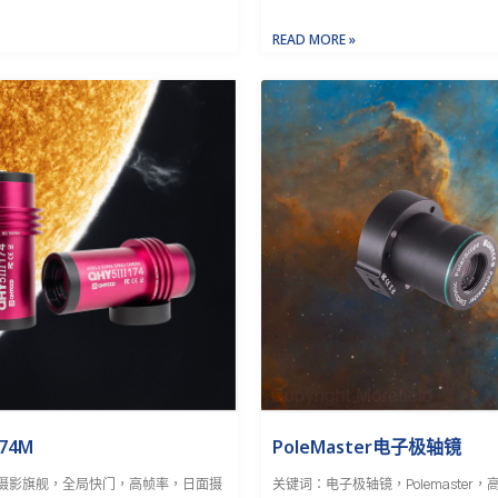
READ MORE »
174M
PoleMaster电子极轴镜
摄影旗舰，全局快门，高帧率，日面摄
关键词：电子极轴镜，Polemaster