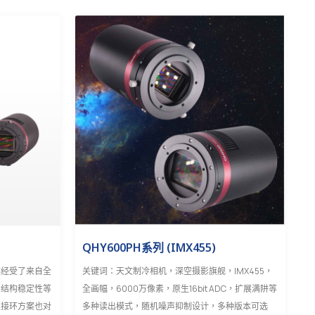
QHY600PH系列 (IMX455)
案经受了来自全
关键词：天文制冷相机，深空摄影旗舰，IMX455，
、结构稳定性等
全画幅，6000万像素，原生16bit ADC，扩展满阱等
版接环方案也对
多种读出模式，随机噪声抑制设计，多种版本可选