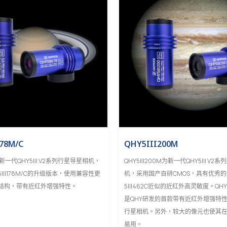
78M/C
QHY5III200M
8为新一代QHY5III V2系列行星导星相机，
QHY5III200M为新一代QHY5III V
III178M/C的升级版本，使用兼容性更
机，采用国产自研CMOS，具有优秀
结构，带有近红外增强特性。
5III462C近似的近红外高灵敏度。QHY5
是QHY研发的首款带有近红外增强特性
行星相机。另外，较大的像元也使其
易用。