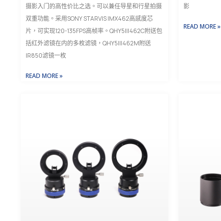
摄影入门的高性价比之选。可以兼任导星和行星拍摄
影
双重功能。采用SONY STARVIS IMX462高感度芯
READ MORE »
片，可实现120-135FPS高帧率。QHY5III462C附送包
括红外滤镜在内的多枚滤镜，QHY5III462M附送
IR850滤镜一枚
READ MORE »