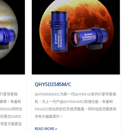
QHY5III585M/C
2系列行星导星相
QHY5III585M/C为新一代QHY5III V2系列行星导星相
的素质，有着和
机，为上一代产品QHY5III485C的强化版，有着和
III200同时也
5III462C近似的近红外高灵敏度，同时动态范围表现
的黑白CMOS
亦有大幅度提升。
在导星方面更加
READ MORE »