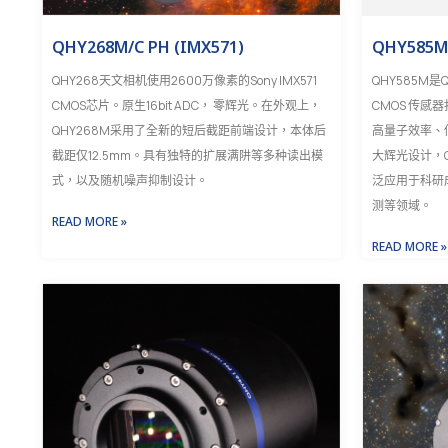
QHY268M/C PH (IMX571)
QHY585
QHY268天文相机使用2600万像素的Sony IMX571
QHY585M是Q
CMOS芯片。原生16bit ADC， 零辉光。在外观上，
CMOS 传
QHY268M采用了全新的短后截距前端设计，本体后
高量子效率、
截距仅12.5mm。具有独特的扩展满阱等多种读出模
大辉光设计，Q
式，以及随机噪声抑制设计。
泛应用于科研
测等领域。
READ MORE »
READ MORE »