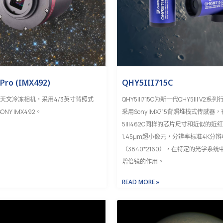
ro (IMX492)
QHY5III715C
Pro天文冷冻相机，采用4/3英寸背照式
QHY5III715C为新一代QHY5III V
NY IMX492。
采用Sony IMX715背照堆栈式传感器
5III462C同样的芯片尺寸和近似的
1.45μm超小像元，分辨率标准4K分辨
（3840*2160），在特定的光学系
增倍镜的作用。
READ MORE »