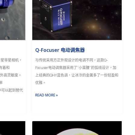
Q-Focuser 电动调焦器
2系列行星导星相机，
与传统采用方正外观设计的电调不同，这款Q-
，有着和
Focuser电动调焦器采用了“小蛮腰”的弧线设计，加
近红外高灵敏度。
上经典的QHY蓝色调，让冰冷的金属多了一份轻盈和
率
优雅。
统中可以起到替代
READ MORE »