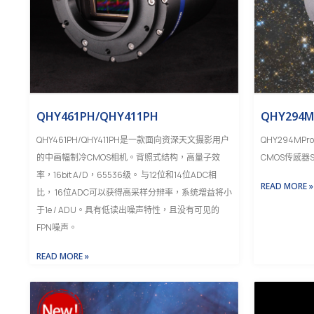
QHY461PH/QHY411PH
QHY294MP
QHY461PH/QHY411PH是一款面向资深天文摄影用户
QHY294M
的中画幅制冷CMOS相机。背照式结构，高量子效
CMOS传感器SO
率，16bit A/D，65536级。 与12位和14位ADC相
READ MORE »
比， 16位ADC可以获得高采样分辨率，系统增益将小
于1e / ADU。具有低读出噪声特性，且没有可见的
FPN噪声。
READ MORE »