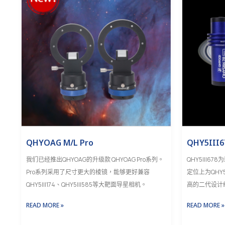
QHYOAG M/L Pro
QHY5III6
我们已经推出QHYOAG的升级款 QHYOAG Pro系列。
QHY5III67
Pro系列采用了尺寸更大的棱镜，能够更好兼容
定位上为QHY5
QHY5III174、QHY5III585等大靶面导星相机。
高的二代设计
READ MORE »
READ MORE »