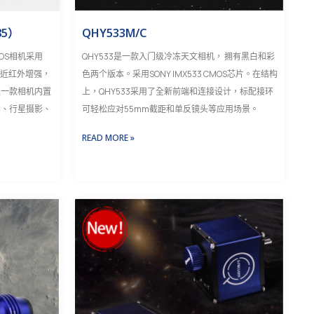
85）
QHY533M/C
MOS相机采用
QHY533是一款入门级冷冻天文相机， 拥有黑白和彩
，拥有近红外增强，
色两个版本。采用SONY IMX533 CMOS芯片。在结构
是一款相机内置
上，QHY533采用了全新前端和连接设计，标配接环
影、行星摄影、
可轻松应对55mm截距和单反镜头等应用场景。
READ MORE »