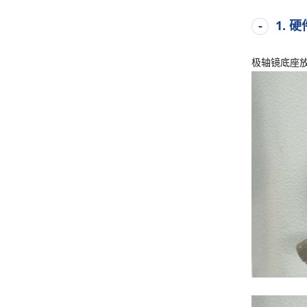
1. 
极轴镜底座