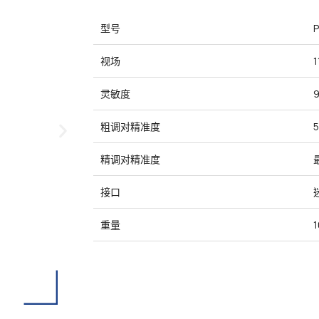
型号
P
视场
灵敏度
粗调对精准度
精调对精准度
接口
重量