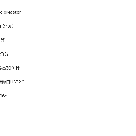
oleMaster
11度*8度
9等
5角分
最高30角秒
迷你口USB2.0
106g