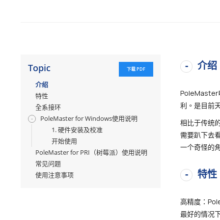
介绍
Topic
下载 PDF
介绍
PoleMa
特性
利。是目前
全系接环
PoleMaster for Windows使用说明
相比于传统
1. 硬件安装及校准
需要趴下去
开始使用
一个奇怪的
PoleMaster for PRI（树莓派）使用说明
常见问题
特性
使用注意事项
高精度：Po
最好的情况下