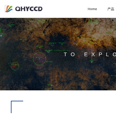
Home
产品
TO EXPL