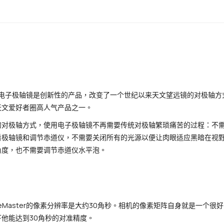
ster电子极轴镜是创新性的产品，改变了一个世纪以来天文望远镜的对极轴方
天文爱好者圈高人气产品之一。
的对极轴方式，使用电子极轴镜不再需要传统对极轴繁琐痛苦的过程：不
看极轴镜和调节赤道仪，不需要关闭所有的光源以便让肉眼适应黑暗在视
角度，也不需要调节赤道仪水平泡。
leMaster的像素分辨率是大约30角秒。相机的像素矩阵自身就是一
他能达到30角秒的对准精度。