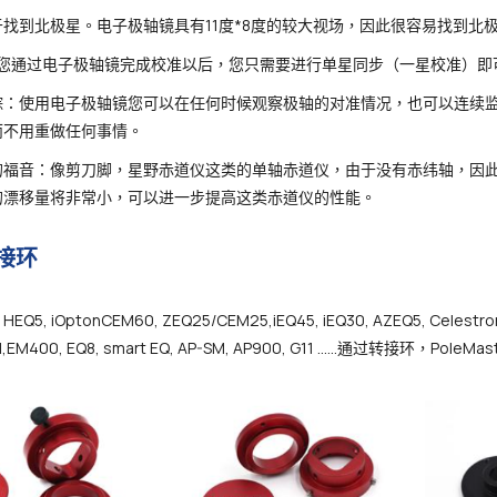
找到北极星。电子极轴镜具有11度*8度的较大视场，因此很容易找到北
 当您通过电子极轴镜完成校准以后，您只需要进行单星同步（一星校准）
踪：使用电子极轴镜您可以在任何时候观察极轴的对准情况，也可以连续
而不用重做任何事情。
的福音：像剪刀脚，星野赤道仪这类的单轴赤道仪，由于没有赤纬轴，因
的漂移量将非常小，可以进一步提高这类赤道仪的性能。
接环
HEQ5, iOptonCEM60, ZEQ25/CEM25,iEQ45, iEQ30, AZEQ5, Celestron
11,EM400, EQ8, smart EQ, AP-SM, AP900, G11 ……通