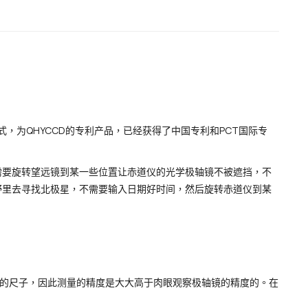
式，为QHYCCD的专利产品，已经获得了中国专利和PCT国际专
需要旋转望远镜到某一些位置让赤道仪的光学极轴镜不被遮挡，不
野里去寻找北极星，不需要输入日期好时间，然后旋转赤道仪到某
个很好的尺子，因此测量的精度是大大高于肉眼观察极轴镜的精度的。在