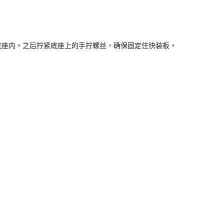
底座内。之后拧紧底座上的手拧螺丝，确保固定住快装板。