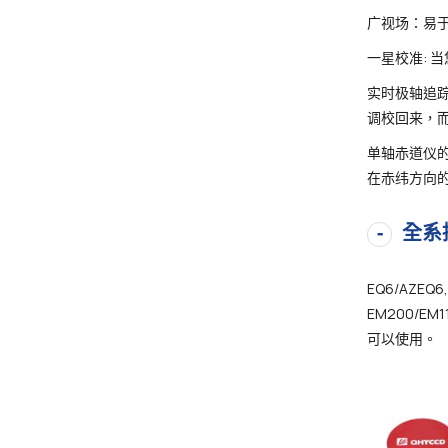
广视场：易于
一星校准:
实时极轴追
调校回来，
单轴赤道仪
在赤纬方向
全系
EQ6/AZEQ6, 
EM200/EM
可以使用。