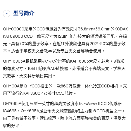
型号简介
QHY09000采用的CCD传感器为有效尺寸36.8mm×36.8mm的KODAK
KAF09000 CCD，像素尺寸为12um, 能与较大的望远镜所匹配。在绿
光下具有70%的量子效率，在近红外波段也具有20%-50%的量子效
率。适合于学校天文台教学以及专业天文台等场合使用。
QHY16803A相机采用4K*4K分辨率的KAF16803大尺寸芯片，9微米
的像素尺寸，16BIT低噪声AD转换器，非常适合于高端天文，学校天
文教学，天文科研项目实用。
QHY 90A是QHYCCD推出的一款860万像素一体化冷冻CCD相机 。采
用了流行的KAF8300 4/3英寸CCD芯片。
QHY695A使用典型一英寸的超高灵敏度索尼 ExView II CCD传感器
ICX695。QHY695A是业余天文深空摄影的主力制冷CCD机型之一，
由于具有量子效率，读出噪声，暗电流方面堪称完美的表现，深受大
家的好评。