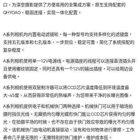
口，为深空摄影提供了方便易用的全集成方案。原生支持配套的
QHYOAG，稳固连接，实现一体化配置。
A系列相机均内置电动滤镜轮。每一种型号均支持多样化的滤镜盘，
支持五孔版本和七孔版本，一步到位，稳定可靠，简化了系统搭配的
复杂程度。
A系列相机使用单一12V电源线。电源插座的线程可以连接直流插头并
且使用螺纹锁固定。同时还具有一个12V的输出插座，可以给周边设
备供电。
A系列相机使用双层制冷器可以将CCD芯片温度降低到环境温度最
大-45度，从而获得非常低的热噪声，为您带来干净的长曝光图像。
A系列相机提供电子和机械快门两种选择。机械快门可以用于暗场拍
摄时挡住光线。无磨损均匀曝光蝶形快门能让CCD芯片获得均匀的曝
光，在拍摄平场的时候，也不存在由于快门效应导致的曝光不均匀情
况。该机械快门由电动机直接驱动，没有和任何物体进行摩擦。工作
寿命几乎是无限的。无需特别的快门维护，维护成本低。