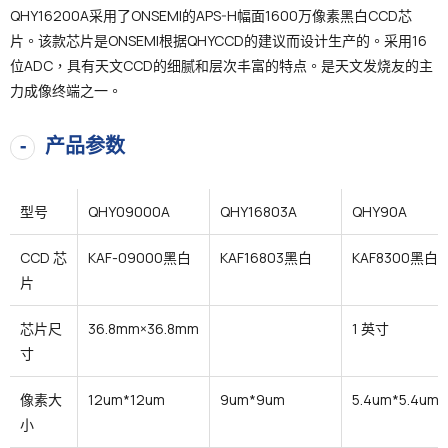
QHY16200A采用了ONSEMI的APS-H幅面1600万像素黑白CCD芯
片。该款芯片是ONSEMI根据QHYCCD的建议而设计生产的。采用16
位ADC，具有天文CCD的细腻和层次丰富的特点。是天文发烧友的主
力成像终端之一。
产品参数
型号
QHY09000A
QHY16803A
QHY90A
CCD 芯
KAF-09000黑白
KAF16803黑白
KAF8300黑白
片
芯片尺
36.8mm×36.8mm
1 英寸
寸
像素大
12um*12um
9um*9um
5.4um*5.4um
小