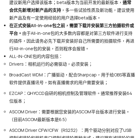
建议新用户选择该版本；beta版本为当前开发的最新版本，
通常
会优先新增对新产品的支持
，多一些试验性质及新功能，建议使用
新产品及有一定使用经验的用户选择beta版本。
在正式安装All-in-one包之前，需要下载并安装第三方拍摄软件或
平台。
由于All-in-one包的大多数内容都是对第三方软件进行支持
的插件，因此请务必先下载并安装好自己所需要的拍摄软件，再进
行All-in-one包的安装，否则程序会报错。
ALL-IN-ONE包的内容包括：
Drivers：相机运行的必需驱动，必须安装；
BroadCast WDM：广播驱动，配合Sharpcap，用于给OBS等直播
软件提供直播讯号，如有直播需求的用户需要安装；
EZCAP：QHYCCD自研的相机控制及管理软件。通常推荐安装64
位版本；
ASCOM Driver：需要根据您安装的ASCOM平台版本进行安装。
（目前ASCOM最新版本是6.5）
ASCOM Driver CFW/CFW（RS232）：两个驱动分别对应了USB
控制滤镜轮和相机串口控制滤镜轮两种方式，建议拥有滤镜轮的用