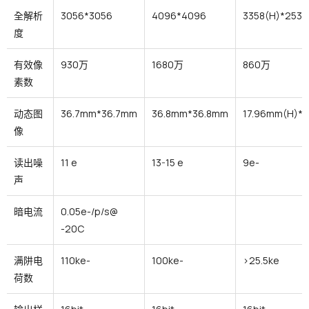
全解析
3056*3056
4096*4096
3358(H)*2536
度
有效像
930万
1680万
860万
素数
动态图
36.7mm*36.7mm
36.8mm*36.8mm
17.96mm(H)*1
像
读出噪
11 e
13-15 e
9e-
声
暗电流
0.05e-/p/s@
-20C
满阱电
110ke-
100ke-
>25.5ke
荷数