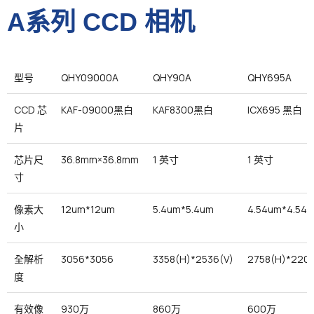
A系列 CCD 相机
型号
QHY09000A
QHY90A
QHY695A
CCD 芯
KAF-09000黑白
KAF8300黑白
ICX695 黑白
片
芯片尺
36.8mm×36.8mm
1 英寸
1 英寸
寸
像素大
12um*12um
5.4um*5.4um
4.54um*4.54
小
全解析
3056*3056
3358(H)*2536(V)
2758(H)*2208
度
有效像
930万
860万
600万